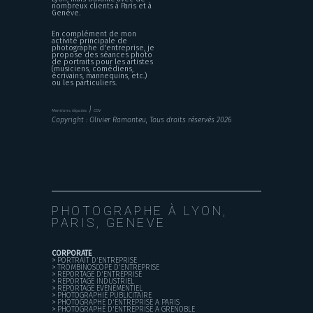
nombreux clients à Paris et à
Genève.
En complément de mon
activité principale de
photographe d'entreprise, je
propose des séances photo
de portraits pour les artistes
(musiciens, comédiens,
écrivains, mannequins, etc.)
ou les particuliers.
|
Mentions légales
CGV
Copyright : Olivier Ramonteu, Tous droits réservés 2026
PHOTOGRAPHE À LYON,
PARIS, GENEVE
CORPORATE
>
PORTRAIT D'ENTREPRISE
>
TROMBINOSCOPE D'ENTREPRISE
>
REPORTAGE D'ENTREPRISE
>
REPORTAGE INDUSTRIEL
>
REPORTAGE EVENEMENTIEL
>
PHOTOGRAPHIE PUBLICITAIRE
>
PHOTOGRAPHE D'ENTREPRISE A PARIS
>
PHOTOGRAPHE D'ENTREPRISE A GRENOBLE