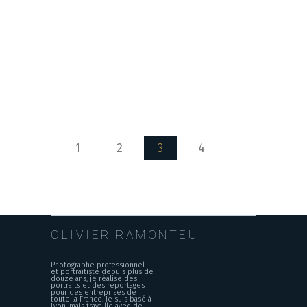
1
2
3
4
OLIVIER RAMONTEU
Photographe professionnel
et portraitiste depuis plus de
douze ans, je réalise des
portraits et des reportages
pour des entreprises de
toute la France. Je suis basé à
Lyon, mais travaille avec de