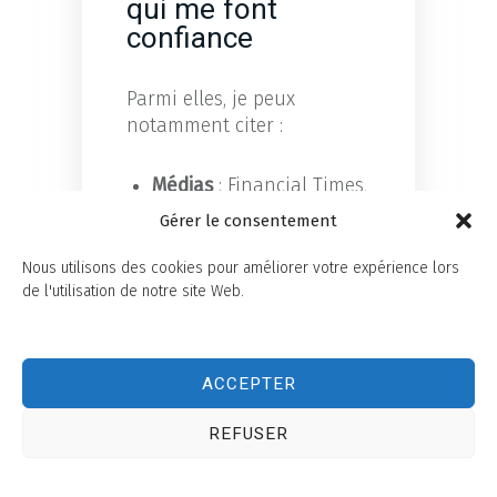
qui me font
confiance
Parmi elles, je peux
notamment citer :
Médias
: Financial Times,
Wall Street Journal,
Gérer le consentement
Guinness Book, ANDRH
Nous utilisons des cookies pour améliorer votre expérience lors
Banque/Finance
: VISA,
de l'utilisation de notre site Web.
CIC, Crédit Mutuel, Gras
Savoye, Agence France
Locale, Banque de
ACCEPTER
Savoie, Relyens
Énergie/Industrie
:
REFUSER
Engie, BASF, Air Liquide,
GRDF, Bosch, Helexia