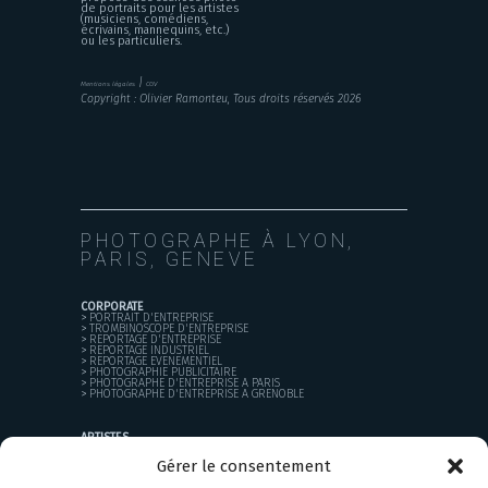
de portraits pour les artistes
(musiciens, comédiens,
écrivains, mannequins, etc.)
ou les particuliers.
|
Mentions légales
CGV
Copyright : Olivier Ramonteu, Tous droits réservés 2026
PHOTOGRAPHE À LYON,
PARIS, GENEVE
CORPORATE
>
PORTRAIT D'ENTREPRISE
>
TROMBINOSCOPE D'ENTREPRISE
>
REPORTAGE D'ENTREPRISE
>
REPORTAGE INDUSTRIEL
>
REPORTAGE EVENEMENTIEL
>
PHOTOGRAPHIE PUBLICITAIRE
>
PHOTOGRAPHE D'ENTREPRISE A PARIS
>
PHOTOGRAPHE D'ENTREPRISE A GRENOBLE
ARTISTES
>
BOOK PHOTO
>
CREATION D'UNIVERS VISUEL
Gérer le consentement