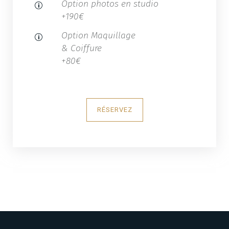
Option photos en studio
+190€
Option Maquillage
& Coiffure
+80€
RÉSERVEZ