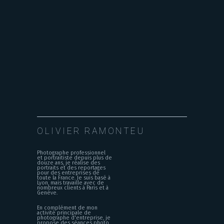
OLIVIER RAMONTEU
Photographe professionnel
et portraitiste depuis plus de
douze ans, je réalise des
portraits et des reportages
pour des entreprises de
toute la France. Je suis basé à
Lyon, mais travaille avec de
nombreux clients à Paris et à
Genève.
En complément de mon
activité principale de
photographe d'entreprise, je
propose des séances photo