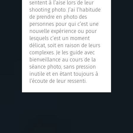
sentent à l’aise lors de leur
shooting photo. J’ai l’habitude
de prendre en photo des
personnes pour qui c’est une
nouvelle expérience ou pour
lesquels c’est un moment
délicat, soit en raison de leurs
complexes. Je les guide avec
bienveillance au cours de la
séance photo, sans pression
inutile et en étant toujours à
l’écoute de leur ressenti.