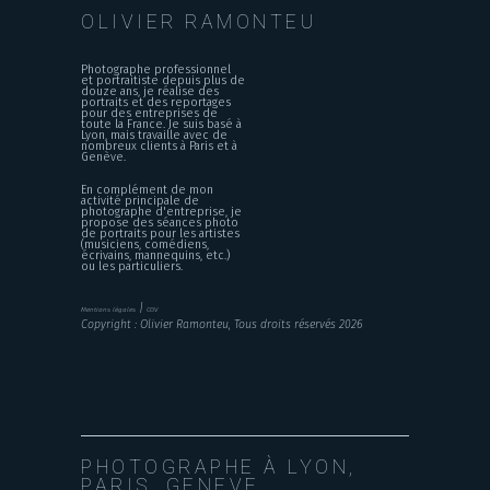
OLIVIER RAMONTEU
Photographe professionnel
et portraitiste depuis plus de
douze ans, je réalise des
portraits et des reportages
pour des entreprises de
toute la France. Je suis basé à
Lyon, mais travaille avec de
nombreux clients à Paris et à
Genève.
En complément de mon
activité principale de
photographe d'entreprise, je
propose des séances photo
de portraits pour les artistes
(musiciens, comédiens,
écrivains, mannequins, etc.)
ou les particuliers.
|
Mentions légales
CGV
Copyright : Olivier Ramonteu, Tous droits réservés 2026
PHOTOGRAPHE À LYON,
PARIS, GENEVE