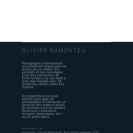
OLIVIER RAMONTEU
Photographe professionnel
et portraitiste depuis plus de
douze ans, je réalise des
portraits et des reportages
pour des entreprises de
toute la France. Je suis basé à
Lyon, mais travaille avec de
nombreux clients à Paris et à
Genève.
En complément de mon
activité principale de
photographe d'entreprise, je
propose des séances photo
de portraits pour les artistes
(musiciens, comédiens,
écrivains, mannequins, etc.)
ou les particuliers.
|
Mentions légales
CGV
Copyright : Olivier Ramonteu, Tous droits réservés 2026