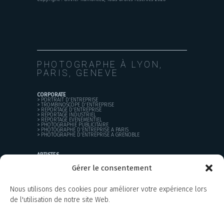
PHOTOGRAPHE À LYON,
PARIS, GENEVE
CORPORATE
>
PORTRAIT D'ENTREPRISE
>
TROMBINOSCOPE D'ENTREPRISE
>
REPORTAGE D'ENTREPRISE
>
REPORTAGE INDUSTRIEL
>
REPORTAGE EVENEMENTIEL
>
PHOTOGRAPHIE PUBLICITAIRE
>
PHOTOGRAPHE D'ENTREPRISE A PARIS
>
PHOTOGRAPHE D'ENTREPRISE A GRENOBLE
ARTISTES
>
BOOK PHOTO
>
CREATION D'UNIVERS VISUEL
Gérer le consentement
PARTICULIERS
Nous utilisons des cookies pour améliorer votre expérience lors
>
PORTRAIT
>
MARIAGE
de l'utilisation de notre site Web.
>
COURS DE PHOTO
PROJETS PERSONNELS