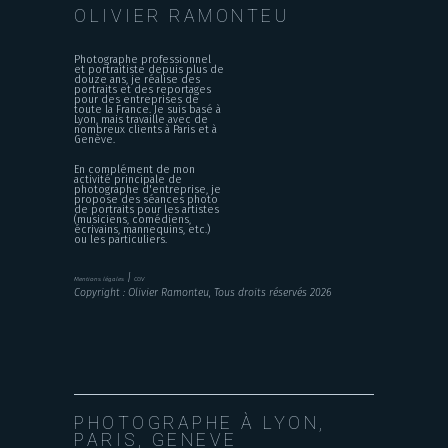
OLIVIER RAMONTEU
Photographe professionnel
et portraitiste depuis plus de
douze ans, je réalise des
portraits et des reportages
pour des entreprises de
toute la France. Je suis basé à
Lyon, mais travaille avec de
nombreux clients à Paris et à
Genève.
En complément de mon
activité principale de
photographe d'entreprise, je
propose des séances photo
de portraits pour les artistes
(musiciens, comédiens,
écrivains, mannequins, etc.)
ou les particuliers.
|
Mentions légales
CGV
Copyright : Olivier Ramonteu, Tous droits réservés 2026
PHOTOGRAPHE À LYON,
PARIS, GENEVE