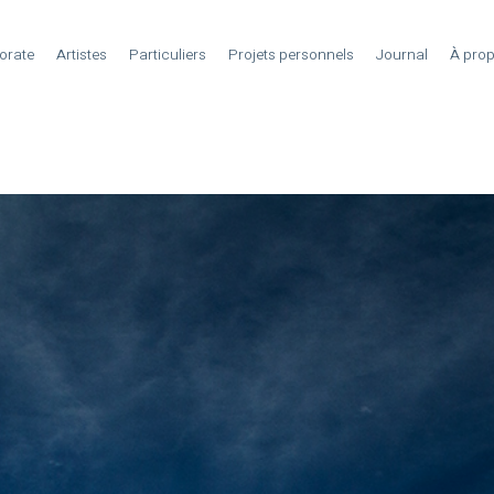
orate
Artistes
Particuliers
Projets personnels
Journal
À pro