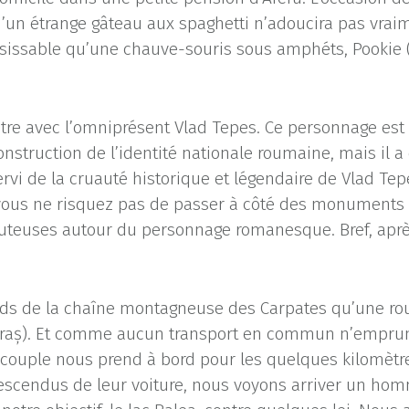
qu’un étrange gâteau aux spaghetti n’adoucira pas vrai
isissable qu’une chauve-souris sous amphéts, Pookie (
re avec l’omniprésent Vlad Tepes. Ce personnage est p
onstruction de l’identité nationale roumaine, mais il a
servi de la cruauté historique et légendaire de Vlad Tep
 vous ne risquez pas de passer à côté des monuments
outeuses autour du personnage romanesque. Bref, apr
ieds de la chaîne montagneuse des Carpates qu’une rou
ăraș). Et comme aucun transport en commun n’emprun
n couple nous prend à bord pour les quelques kilomètr
descendus de leur voiture, nous voyons arriver un hom