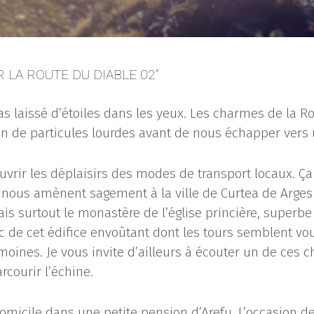
 LA ROUTE DU DIABLE 02”
s laissé d’étoiles dans les yeux. Les charmes de la Rou
n de particules lourdes avant de nous échapper vers 
uvrir les déplaisirs des modes de transport locaux. Ça 
xi nous amènent sagement à la ville de Curtea de Arges 
mais surtout le monastère de l’église princière, superb
c de cet édifice envoûtant dont les tours semblent v
oines. Je vous invite d’ailleurs à écouter un de ces ch
rcourir l’échine.
omicile dans une petite pension d’Arefu. L’occasion de