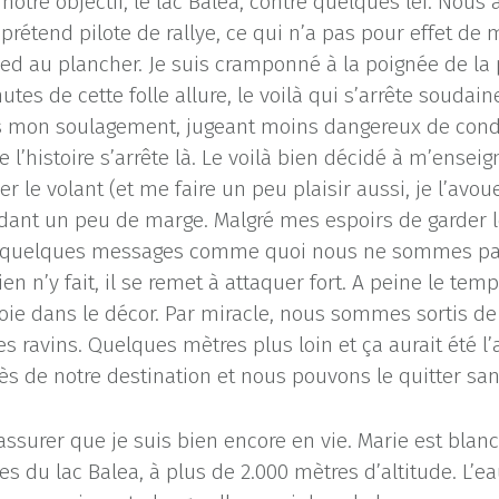
tre objectif, le lac Balea, contre quelques lei. Nous 
 prétend pilote de rallye, ce qui n’a pas pour effet d
 pied au plancher. Je suis cramponné à la poignée de la
tes de cette folle allure, le voilà qui s’arrête souda
as mon soulagement, jugeant moins dangereux de con
e l’histoire s’arrête là. Le voilà bien décidé à m’ense
 le volant (et me faire un peu plaisir aussi, je l’avoue
rdant un peu de marge. Malgré mes espoirs de garder le
ser quelques messages comme quoi nous ne sommes pas 
n n’y fait, il se remet à attaquer fort. A peine le tem
voie dans le décor. Par miracle, nous sommes sortis de
 ravins. Quelques mètres plus loin et ça aurait été l’
 de notre destination et nous pouvons le quitter san
ssurer que je suis bien encore en vie. Marie est bla
es du lac Balea, à plus de 2.000 mètres d’altitude. L