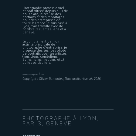
Photographe professionnel
et portraitiste depuis plus de
douze ans, je réalise des
portraits et des reportages
pour des entreprises de
toute la France. Je suis basé à
Lyon, mais travaille avec de
nombreux clients à Paris et à
Genève.
En complément de mon
activité principale de
photographe d'entreprise, je
propose des séances photo
de portraits pour les artistes
(musiciens, comédiens,
écrivains, mannequins, etc.)
ou les particuliers.
|
Mentions légales
CGV
Copyright : Olivier Ramonteu, Tous droits réservés 2026
PHOTOGRAPHE À LYON,
PARIS, GENEVE