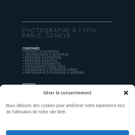
PHOTOGRAPHE À LYON,
PARIS, GENEVE
CORPORATE
>
PORTRAIT D'ENTREPRISE
>
TROMBINOSCOPE D'ENTREPRISE
>
REPORTAGE D'ENTREPRISE
>
REPORTAGE INDUSTRIEL
>
REPORTAGE EVENEMENTIEL
>
PHOTOGRAPHIE PUBLICITAIRE
>
PHOTOGRAPHE D'ENTREPRISE A PARIS
>
PHOTOGRAPHE D'ENTREPRISE A GRENOBLE
ARTISTES
>
BOOK PHOTO
>
CREATION D'UNIVERS VISUEL
Gérer le consentement
PARTICULIERS
Nous utilisons des cookies pour améliorer votre expérience lors
>
PORTRAIT
>
MARIAGE
de l'utilisation de notre site Web.
>
COURS DE PHOTO
PROJETS PERSONNELS