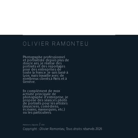
OLIVIER RAMONTEU
Photographe professionnel
et portraitiste depuis plus de
douze ans, je réalise des
portraits et des reportages
pour des entreprises de
toute la France. Je suis basé à
Lyon, mais travaille avec de
nombreux clients à Paris et à
Genève.
En complément de mon
activité principale de
photographe d'entreprise, je
propose des séances photo
de portraits pour les artistes
(musiciens, comédiens,
écrivains, mannequins, etc.)
ou les particuliers.
|
Mentions légales
CGV
Copyright : Olivier Ramonteu, Tous droits réservés 2026