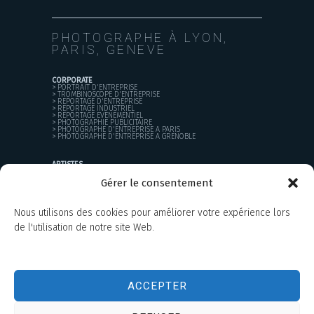
PHOTOGRAPHE À LYON,
PARIS, GENEVE
CORPORATE
>
PORTRAIT D'ENTREPRISE
>
TROMBINOSCOPE D'ENTREPRISE
>
REPORTAGE D'ENTREPRISE
>
REPORTAGE INDUSTRIEL
>
REPORTAGE EVENEMENTIEL
>
PHOTOGRAPHIE PUBLICITAIRE
>
PHOTOGRAPHE D'ENTREPRISE A PARIS
>
PHOTOGRAPHE D'ENTREPRISE A GRENOBLE
ARTISTES
>
BOOK PHOTO
>
CREATION D'UNIVERS VISUEL
Gérer le consentement
PARTICULIERS
Nous utilisons des cookies pour améliorer votre expérience lors
>
PORTRAIT
>
MARIAGE
de l'utilisation de notre site Web.
>
COURS DE PHOTO
PROJETS PERSONNELS
ACCEPTER
JOURNAL