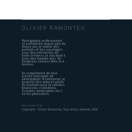
OLIVIER RAMONTEU
Photographe professionnel
et portraitiste depuis plus de
douze ans, je réalise des
portraits et des reportages
pour des entreprises de
toute la France. Je suis basé à
Lyon, mais travaille avec de
nombreux clients à Paris et à
Genève.
En complément de mon
activité principale de
photographe d'entreprise, je
propose des séances photo
de portraits pour les artistes
(musiciens, comédiens,
écrivains, mannequins, etc.)
ou les particuliers.
|
Mentions légales
CGV
Copyright : Olivier Ramonteu, Tous droits réservés 2026